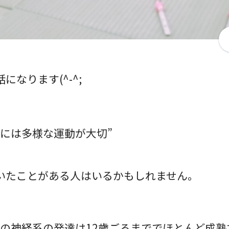
になります(^-^;
期には多様な運動が大切”
いたことがある人はいるかもしれません。
もの神経系の発達は12歳ごろまででほとんど成熟