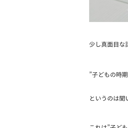
少し真面目な話
”子どもの時
というのは聞
これは”子ど