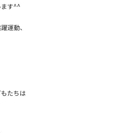
ます^^
跳躍運動、
どもたちは