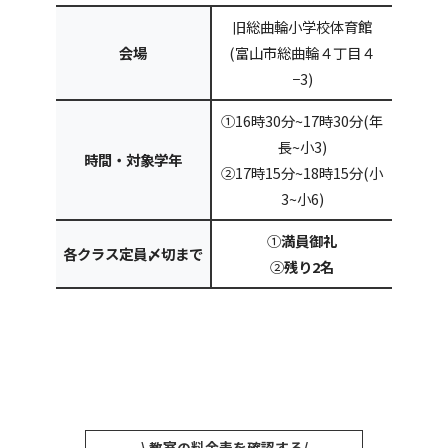
旧総曲輪小学校体育館
会場
(富山市総曲輪４丁目４
−3)
①16時30分~17時30分(年
長~小3)
時間・対象学年
②17時15分~18時15分(小
3~小6)
①
満員御礼
各クラス定員〆切まで
②
残り2名
\ 教室の料金表を確認する/