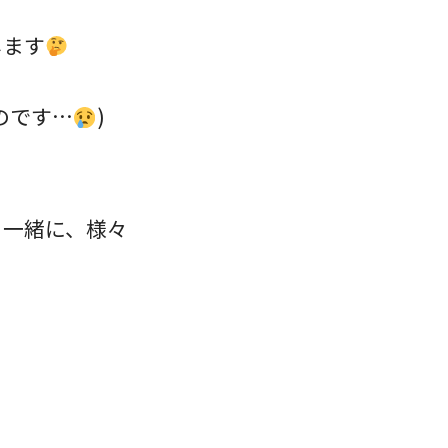
します
のです…
)
と一緒に、様々