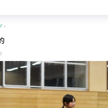
グ
的
日